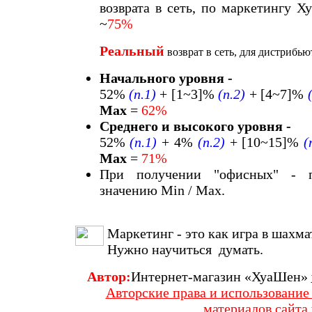
возврата в сеть, по маркетингу Х
~
75%
Реальный
возврат в сеть, для дистрибью
Начального уровня -
52%
(п.1)
+ [1~3]%
(п.2)
+ [4~7]%
Max
=
62%
Cреднего и высокого уровня -
52%
(п.1)
+ 4%
(п.2)
+ [10~15]%
(
Max
=
71%
При получении "офисных" - 
значению Min / Max.
Маркетинг - это как игра в шахма
Нужно научиться думать.
Автор:
Интернет-магазин «ХуаШен»
Авторские права и использовани
материалов сайта