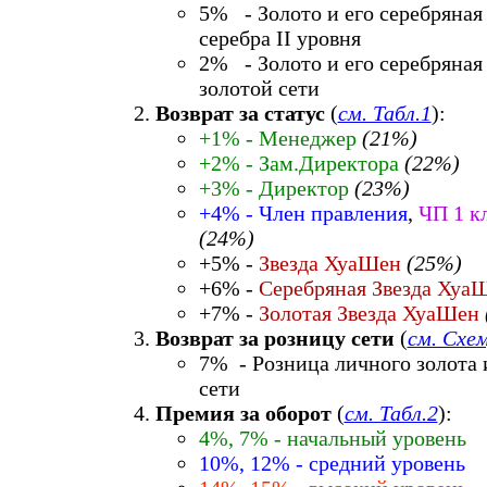
5% - Золото и его серебряная
серебра II уровня
2% - Золото и его серебряная
золотой сети
Возврат за статус
(
см. Табл.1
):
+1% - Менеджер
(21%)
+2% - Зам.Директора
(22%)
+3% - Директор
(23%)
+4% - Член правления
,
ЧП 1 к
(24%)
+5% -
Звезда ХуаШен
(25%)
+6% -
Серебряная Звезда Хуа
+7% -
Золотая Звезда ХуаШен
Возврат за розницу сети
(
см. Схе
7% - Розница личного золота 
сети
Премия за оборот
(
см. Табл.2
):
4%, 7% - начальный уровень
10%, 12% - средний уровень