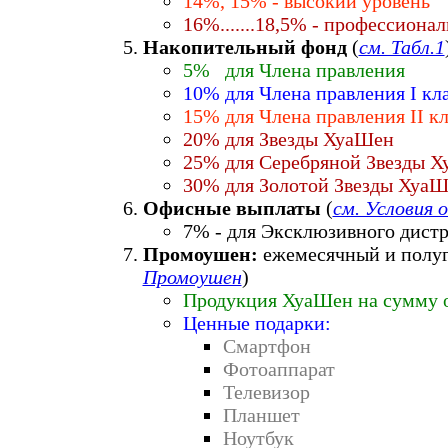
14%, 15% - высокий уровень
16%.......18,5% - профессиона
Накопительный фонд
(
см. Табл.1
5% для Члена правления
10% для Члена правления I кл
15% для Члена правления II кл
20% для Звезды ХуаШен
25% для Серебряной Звезды 
30% для Золотой Звезды Хуа
Офисные выплаты
(
см. Условия 
7% - для Эксклюзивного дист
Промоушен:
ежемесячный и полуг
Промоушен
)
Продукция ХуаШен на сумму о
Ценные подарки:
Смартфон
Фотоаппарат
Телевизор
Планшет
Ноутбук