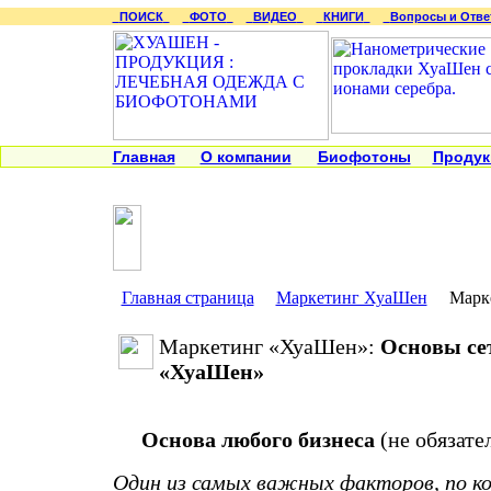
ПОИСК
ФОТО
ВИДЕО
КНИГИ
Вопросы и Отве
Главная
О компании
Биофотоны
Продук
Главная страница
Маркетинг ХуаШен
Марке
Маркетинг «ХуаШен»:
Основы сет
«ХуаШен»
Основа любого бизнеса
(не обязате
Один из самых важных факторов, по к