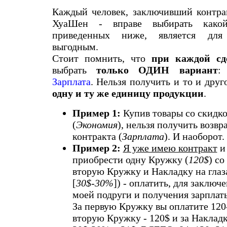
Каждый человек, заключивший контра
ХуаШен - вправе выбирать какой
приведенных ниже, является для
выгодным.
Стоит помнить, что
при каждой сд
выбрать
только ОДИН вариант
Зарплата
. Нельзя получить и то и друг
одну и ту же единицу продукции
.
Пример 1:
Купив товары со скидк
(
Экономия
), нельзя получить возвр
контракта (
Зарплата
). И наоборот.
Пример 2:
Я уже имею контракт
и
приобрести одну Кружку (
120$
) со
вторую Кружку и Накладку на глаза
[
30$-30%
]) - оплатить, для заключ
моей подруги и получения зарплат
За первую Кружку вы оплатите 120
вторую Кружку - 120$ и за Накладк